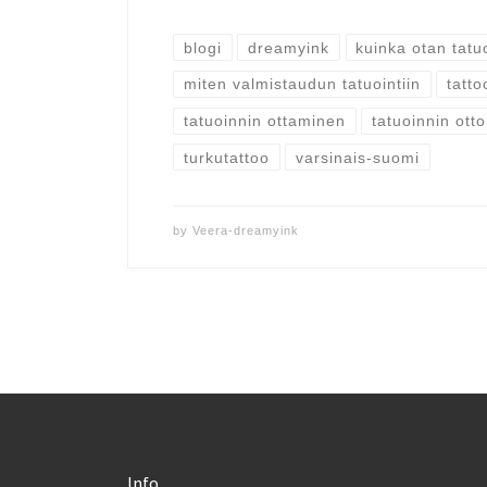
blogi
dreamyink
kuinka otan tatu
miten valmistaudun tatuointiin
tatto
tatuoinnin ottaminen
tatuoinnin otto
turkutattoo
varsinais-suomi
by
Veera-dreamyink
Info