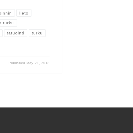
oinnin
lieto
o turku
tatuointi
turku
Published
May 21, 2018