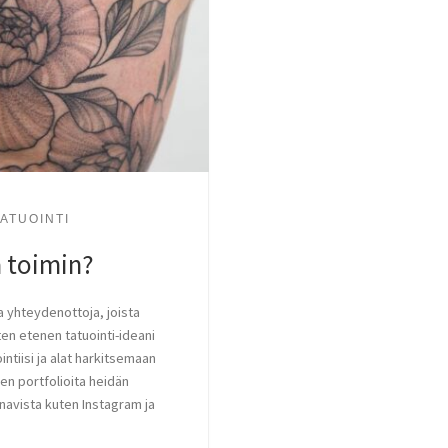
TATUOINTI
a toimin?
a yhteydenottoja, joista
en etenen tatuointi-ideani
tiisi ja alat harkitsemaan
ien portfolioita heidän
anavista kuten Instagram ja