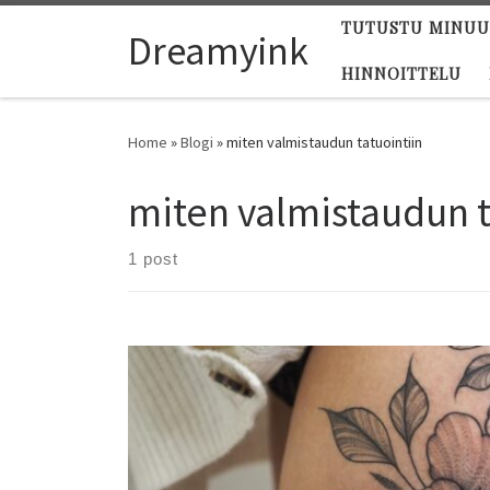
TUTUSTU MINU
Skip to content
Dreamyink
HINNOITTELU
Home
»
Blogi
»
miten valmistaudun tatuointiin
miten valmistaudun t
1 post