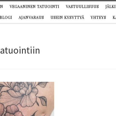
UN
VEGAANINEN TATUOINTI
VASTUULLISUUS
JÄLK
BLOGI
AJANVARAUS
USEIN KYSYTTYÄ
YHTEYS
K
atuointiin